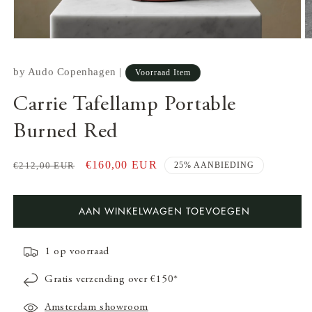
by
Audo Copenhagen
|
Voorraad Item
Carrie Tafellamp Portable
Burned Red
Normale
Aanbiedingsprijs
€160,00 EUR
€212,00 EUR
25% AANBIEDING
prijs
Media
1
AAN WINKELWAGEN TOEVOEGEN
openen
in
modaal
M
2
1 op voorraad
o
in
m
Gratis verzending over €150*
Amsterdam showroom