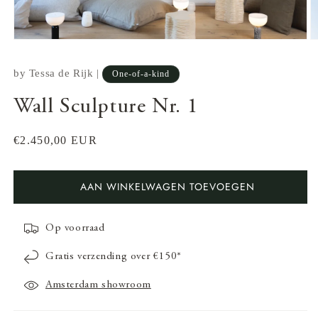
by
Tessa de Rijk
|
One-of-a-kind
Wall Sculpture Nr. 1
Normale
€2.450,00 EUR
prijs
AAN WINKELWAGEN TOEVOEGEN
Op voorraad
Media
M
Gratis verzending over €150*
1
2
openen
o
in
in
Amsterdam showroom
modaal
m