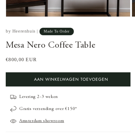
by
Heerenhuis
|
Made To Order
Mesa Nero Coffee Table
Normale
€800,00 EUR
prijs
AAN WINKELWAGEN TOEVOEGEN
Levering 2-3 weken
Media
M
1
2
Gratis verzending over €150*
openen
o
in
in
Amsterdam showroom
modaal
m